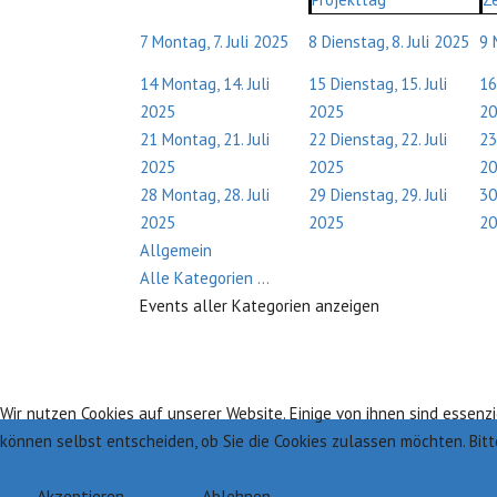
7
Montag, 7. Juli 2025
8
Dienstag, 8. Juli 2025
9
14
Montag, 14. Juli
15
Dienstag, 15. Juli
16
2025
2025
20
21
Montag, 21. Juli
22
Dienstag, 22. Juli
23
2025
2025
20
28
Montag, 28. Juli
29
Dienstag, 29. Juli
30
2025
2025
20
Allgemein
Alle Kategorien ...
Events aller Kategorien anzeigen
Wir nutzen Cookies auf unserer Website. Einige von ihnen sind essenzi
können selbst entscheiden, ob Sie die Cookies zulassen möchten. Bit
Akzeptieren
Ablehnen