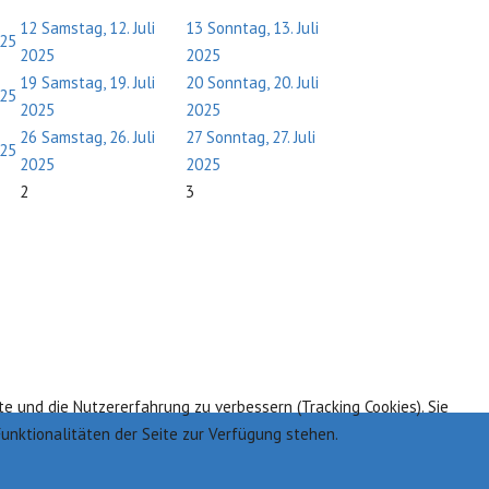
12
Samstag, 12. Juli
13
Sonntag, 13. Juli
025
2025
2025
19
Samstag, 19. Juli
20
Sonntag, 20. Juli
025
2025
2025
26
Samstag, 26. Juli
27
Sonntag, 27. Juli
025
2025
2025
2
3
te und die Nutzererfahrung zu verbessern (Tracking Cookies). Sie
Funktionalitäten der Seite zur Verfügung stehen.