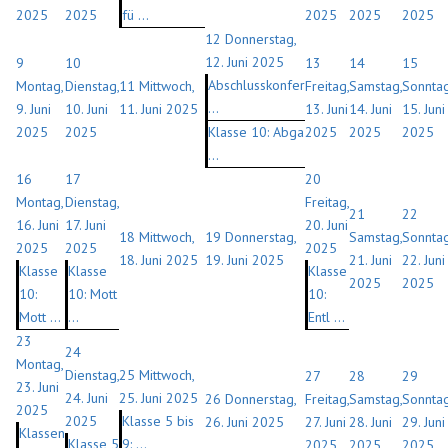
2025
2025
fü ...
2025
2025
2025
12
Donnerstag,
12. Juni 2025
9
10
13
14
15
Abschlusskonfer
Montag,
Dienstag,
11
Mittwoch,
Freitag,
Samstag,
Sonntag
...
9. Juni
10. Juni
11. Juni 2025
13. Juni
14. Juni
15. Juni
2025
2025
Klasse 10: Abga
2025
2025
2025
...
16
17
20
Montag,
Dienstag,
Freitag,
21
22
16. Juni
17. Juni
20. Juni
18
Mittwoch,
19
Donnerstag,
Samstag,
Sonntag
2025
2025
2025
18. Juni 2025
19. Juni 2025
21. Juni
22. Juni
Klasse
Klasse
Klasse
2025
2025
10:
10: Mott
10:
Mott ...
...
Entl ...
23
24
Montag,
Dienstag,
25
Mittwoch,
27
28
29
23. Juni
24. Juni
25. Juni 2025
26
Donnerstag,
Freitag,
Samstag,
Sonntag
2025
2025
Klasse 5 bis
26. Juni 2025
27. Juni
28. Juni
29. Juni
Klassen
Klasse 5
9: ...
2025
2025
2025