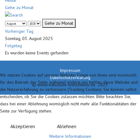
Heute
Gehe zu Monat
Gehe zu Monat
Vorheriger Tag
Sonntag, 03. August 2025
Folgetag
Es wurden keine Events gefunden
Impressum
Wir nutzen Cookies auf unserer Website. Einige von ihnen sind essenziell
Datenschutzerklärung
für den Betrieb der Seite, während andere uns helfen, diese Website und
© www.realschule-emlichheim.de 2023
die Nutzererfahrung zu verbessern (Tracking Cookies). Sie können selbst
entscheiden, ob Sie die Cookies zulassen möchten. Bitte beachten Sie,
dass bei einer Ablehnung womöglich nicht mehr alle Funktionalitäten der
Seite zur Verfügung stehen.
Akzeptieren
Ablehnen
Weitere Informationen