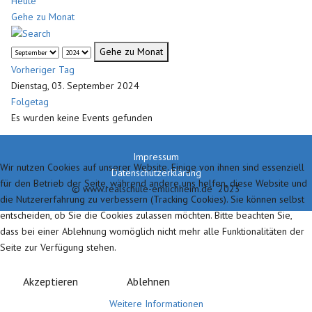
Heute
Gehe zu Monat
Gehe zu Monat
Vorheriger Tag
Dienstag, 03. September 2024
Folgetag
Es wurden keine Events gefunden
Impressum
Wir nutzen Cookies auf unserer Website. Einige von ihnen sind essenziell
Datenschutzerklärung
für den Betrieb der Seite, während andere uns helfen, diese Website und
© www.realschule-emlichheim.de 2023
die Nutzererfahrung zu verbessern (Tracking Cookies). Sie können selbst
entscheiden, ob Sie die Cookies zulassen möchten. Bitte beachten Sie,
dass bei einer Ablehnung womöglich nicht mehr alle Funktionalitäten der
Seite zur Verfügung stehen.
Akzeptieren
Ablehnen
Weitere Informationen