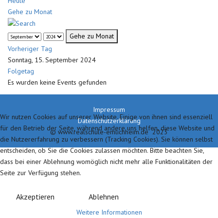
Heute
Gehe zu Monat
Gehe zu Monat
Vorheriger Tag
Sonntag, 15. September 2024
Folgetag
Es wurden keine Events gefunden
Impressum
Wir nutzen Cookies auf unserer Website. Einige von ihnen sind essenziell
Datenschutzerklärung
für den Betrieb der Seite, während andere uns helfen, diese Website und
© www.realschule-emlichheim.de 2023
die Nutzererfahrung zu verbessern (Tracking Cookies). Sie können selbst
entscheiden, ob Sie die Cookies zulassen möchten. Bitte beachten Sie,
dass bei einer Ablehnung womöglich nicht mehr alle Funktionalitäten der
Seite zur Verfügung stehen.
Akzeptieren
Ablehnen
Weitere Informationen