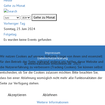
Heute
Gehe zu Monat
Gehe zu Monat
Vorheriger Tag
Sonntag, 23. Juni 2024
Folgetag
Es wurden keine Events gefunden
Impressum
Wir nutzen Cookies auf unserer Website. Einige von ihnen sind essenziell
Datenschutzerklärung
für den Betrieb der Seite, während andere uns helfen, diese Website und
© www.realschule-emlichheim.de 2023
die Nutzererfahrung zu verbessern (Tracking Cookies). Sie können selbst
entscheiden, ob Sie die Cookies zulassen möchten. Bitte beachten Sie,
dass bei einer Ablehnung womöglich nicht mehr alle Funktionalitäten der
Seite zur Verfügung stehen.
Akzeptieren
Ablehnen
Weitere Informationen