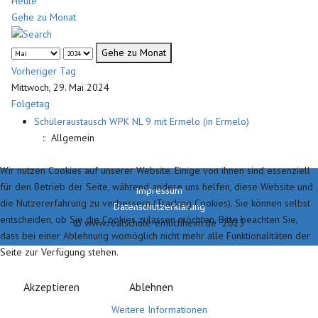
Heute
Gehe zu Monat
Gehe zu Monat
Vorheriger Tag
Mittwoch, 29. Mai 2024
Folgetag
Schüleraustausch WPK NL 9 mit Ermelo (in Ermelo)
:: Allgemein
Wir nutzen Cookies auf unserer Website. Einige von ihnen sind essenziell
für den Betrieb der Seite, während andere uns helfen, diese Website und
Impressum
die Nutzererfahrung zu verbessern (Tracking Cookies). Sie können selbst
Datenschutzerklärung
entscheiden, ob Sie die Cookies zulassen möchten. Bitte beachten Sie,
© www.realschule-emlichheim.de 2023
dass bei einer Ablehnung womöglich nicht mehr alle Funktionalitäten der
Seite zur Verfügung stehen.
Akzeptieren
Ablehnen
Weitere Informationen