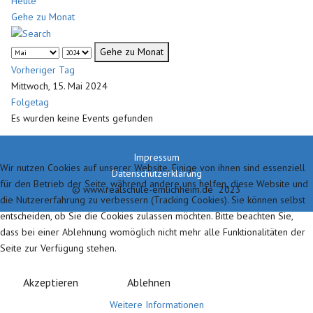
Heute
Gehe zu Monat
Gehe zu Monat
Vorheriger Tag
Mittwoch, 15. Mai 2024
Folgetag
Es wurden keine Events gefunden
Impressum
Wir nutzen Cookies auf unserer Website. Einige von ihnen sind essenziell
Datenschutzerklärung
für den Betrieb der Seite, während andere uns helfen, diese Website und
© www.realschule-emlichheim.de 2023
die Nutzererfahrung zu verbessern (Tracking Cookies). Sie können selbst
entscheiden, ob Sie die Cookies zulassen möchten. Bitte beachten Sie,
dass bei einer Ablehnung womöglich nicht mehr alle Funktionalitäten der
Seite zur Verfügung stehen.
Akzeptieren
Ablehnen
Weitere Informationen