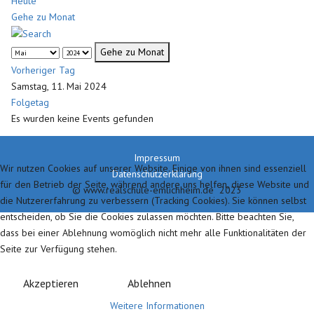
Heute
Gehe zu Monat
Gehe zu Monat
Vorheriger Tag
Samstag, 11. Mai 2024
Folgetag
Es wurden keine Events gefunden
Impressum
Wir nutzen Cookies auf unserer Website. Einige von ihnen sind essenziell
Datenschutzerklärung
für den Betrieb der Seite, während andere uns helfen, diese Website und
© www.realschule-emlichheim.de 2023
die Nutzererfahrung zu verbessern (Tracking Cookies). Sie können selbst
entscheiden, ob Sie die Cookies zulassen möchten. Bitte beachten Sie,
dass bei einer Ablehnung womöglich nicht mehr alle Funktionalitäten der
Seite zur Verfügung stehen.
Akzeptieren
Ablehnen
Weitere Informationen