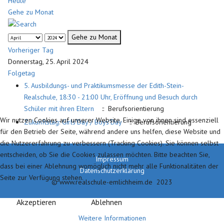
Heute
Gehe zu Monat
Gehe zu Monat
Vorheriger Tag
Donnerstag, 25. April 2024
Folgetag
5. Ausbildungs- und Praktikumsmesse der Edith-Stein-
Realschule, 18:30 - 21:00 Uhr, Eröffnung und Besuch durch
Schüler mit ihren Eltern
:: Berufsorientierung
Wir nutzen Cookies auf unserer Website. Einige von ihnen sind essenziell
Zukunftstag: Girls'Day / Boys'Day
:: Berufsorientierung
für den Betrieb der Seite, während andere uns helfen, diese Website und
die Nutzererfahrung zu verbessern (Tracking Cookies). Sie können selbst
entscheiden, ob Sie die Cookies zulassen möchten. Bitte beachten Sie,
Impressum
dass bei einer Ablehnung womöglich nicht mehr alle Funktionalitäten der
Datenschutzerklärung
Seite zur Verfügung stehen.
© www.realschule-emlichheim.de 2023
Akzeptieren
Ablehnen
Weitere Informationen