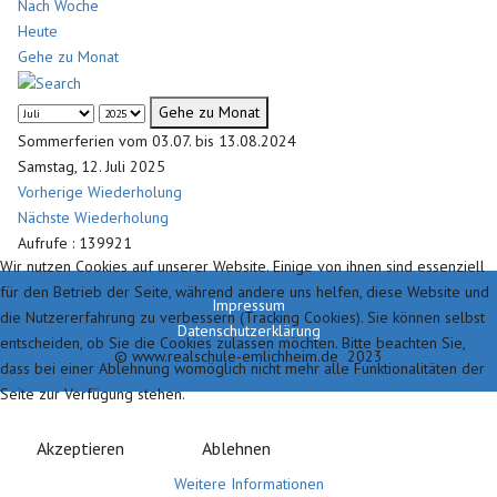
Nach Woche
Heute
Gehe zu Monat
Gehe zu Monat
Sommerferien vom 03.07. bis 13.08.2024
Samstag, 12. Juli 2025
Vorherige Wiederholung
Nächste Wiederholung
Aufrufe
: 139921
Wir nutzen Cookies auf unserer Website. Einige von ihnen sind essenziell
für den Betrieb der Seite, während andere uns helfen, diese Website und
Impressum
die Nutzererfahrung zu verbessern (Tracking Cookies). Sie können selbst
Datenschutzerklärung
entscheiden, ob Sie die Cookies zulassen möchten. Bitte beachten Sie,
© www.realschule-emlichheim.de 2023
dass bei einer Ablehnung womöglich nicht mehr alle Funktionalitäten der
Seite zur Verfügung stehen.
Akzeptieren
Ablehnen
Weitere Informationen