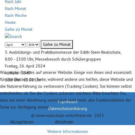
Nach Jahr
Nach Monat
Nach Woche
Heute
Gehe zu Monat
Gehe zu Monat
5. Ausbildungs- und Praktikumsmesse der Edith-Stein-Realschule,
8:00 - 13:00 Uhr, Messebesuch durch Schülergruppen
Freitag, 26. April 2024
Wir nutzen Cookies auf unserer Website. Einige von ihnen sind essenziell
Aufrufe
: 5347
für den Betrieb der Seite, während andere uns helfen, diese Website und
8:00 Uhr - 13:00 Uhr
die Nutzererfahrung zu verbessern (Tracking Cookies). Sie können selbst
entscheiden, ob Sie die Cookies zulassen möchten. Bitte beachten Sie,
dass bei einer Ablehnung womöglich nicht mehr alle Funktionalitäten der
Impressum
Seite zur Verfügung stehen.
Datenschutzerklärung
© www.realschule-emlichheim.de 2023
Akzeptieren
Ablehnen
Weitere Informationen