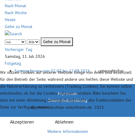
Nach Monat
Nach Woche
Heute
Gehe zu Monat
Gehe zu Monat
Vorheriger Tag
Samstag, 11. Juli 2026
Folgetag
Sommerferien vom 02.07. bis 12.08.2026
:: unterrichtsfrei
Wir nutzen Cookies auf unserer Website. Einige von ihnen sind essenziell
für den Betrieb der Seite, während andere uns helfen, diese Website und
die Nutzererfahrung zu verbessern (Tracking Cookies). Sie können selbst
entscheiden, ob Sie die Cookies zulassen möchten. Bitte beachten Sie,
Impressum
dass bei einer Ablehnung womöglich nicht mehr alle Funktionalitäten der
Datenschutzerklärung
Seite zur Verfügung stehen.
© www.realschule-emlichheim.de 2023
Akzeptieren
Ablehnen
Weitere Informationen