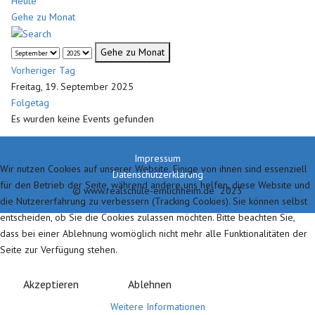
Heute
Gehe zu Monat
Gehe zu Monat
Vorheriger Tag
Freitag, 19. September 2025
Folgetag
Es wurden keine Events gefunden
Impressum
Wir nutzen Cookies auf unserer Website. Einige von ihnen sind essenziell
Datenschutzerklärung
für den Betrieb der Seite, während andere uns helfen, diese Website und
© www.realschule-emlichheim.de 2023
die Nutzererfahrung zu verbessern (Tracking Cookies). Sie können selbst
entscheiden, ob Sie die Cookies zulassen möchten. Bitte beachten Sie,
dass bei einer Ablehnung womöglich nicht mehr alle Funktionalitäten der
Seite zur Verfügung stehen.
Akzeptieren
Ablehnen
Weitere Informationen