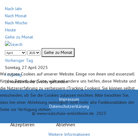
Nach Jahr
Nach Monat
Nach Woche
Heute
Gehe zu Monat
Gehe zu Monat
Vorheriger Tag
Sonntag, 27. April 2025
Wir nutzen Cookies auf unserer Website. Einige von ihnen sind essenziell
Folgetag
für den Betrieb der Seite, während andere uns helfen, diese Website und
Es wurden keine Events gefunden
die Nutzererfahrung zu verbessern (Tracking Cookies). Sie können selbst
entscheiden, ob Sie die Cookies zulassen möchten. Bitte beachten Sie,
Impressum
dass bei einer Ablehnung womöglich nicht mehr alle Funktionalitäten der
Datenschutzerklärung
Seite zur Verfügung stehen.
© www.realschule-emlichheim.de 2023
Akzeptieren
Ablehnen
Weitere Informationen