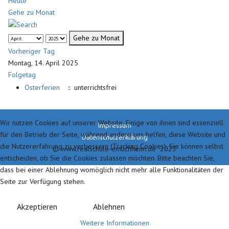
Heute
Gehe zu Monat
Gehe zu Monat
Vorheriger Tag
Montag, 14. April 2025
Folgetag
Osterferien
:: unterrichtsfrei
Wir nutzen Cookies auf unserer Website. Einige von ihnen sind essenziell
Impressum
für den Betrieb der Seite, während andere uns helfen, diese Website und
Datenschutzerklärung
die Nutzererfahrung zu verbessern (Tracking Cookies). Sie können selbst
© www.realschule-emlichheim.de 2023
entscheiden, ob Sie die Cookies zulassen möchten. Bitte beachten Sie,
dass bei einer Ablehnung womöglich nicht mehr alle Funktionalitäten der
Seite zur Verfügung stehen.
Akzeptieren
Ablehnen
Weitere Informationen