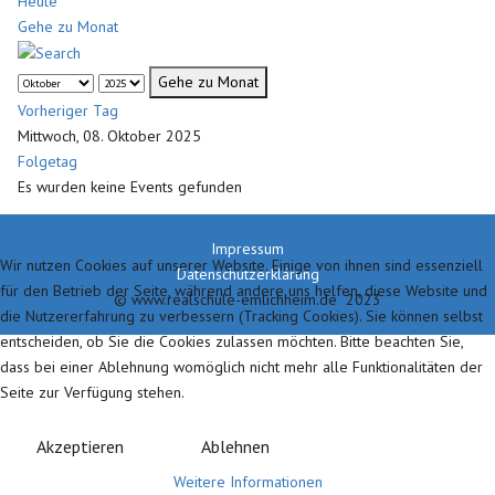
Heute
Gehe zu Monat
Gehe zu Monat
Vorheriger Tag
Mittwoch, 08. Oktober 2025
Folgetag
Es wurden keine Events gefunden
Impressum
Wir nutzen Cookies auf unserer Website. Einige von ihnen sind essenziell
Datenschutzerklärung
für den Betrieb der Seite, während andere uns helfen, diese Website und
© www.realschule-emlichheim.de 2023
die Nutzererfahrung zu verbessern (Tracking Cookies). Sie können selbst
entscheiden, ob Sie die Cookies zulassen möchten. Bitte beachten Sie,
dass bei einer Ablehnung womöglich nicht mehr alle Funktionalitäten der
Seite zur Verfügung stehen.
Akzeptieren
Ablehnen
Weitere Informationen