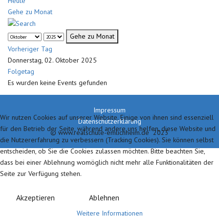
Heute
Gehe zu Monat
Gehe zu Monat
Vorheriger Tag
Donnerstag, 02. Oktober 2025
Folgetag
Es wurden keine Events gefunden
Impressum
Wir nutzen Cookies auf unserer Website. Einige von ihnen sind essenziell
Datenschutzerklärung
für den Betrieb der Seite, während andere uns helfen, diese Website und
© www.realschule-emlichheim.de 2023
die Nutzererfahrung zu verbessern (Tracking Cookies). Sie können selbst
entscheiden, ob Sie die Cookies zulassen möchten. Bitte beachten Sie,
dass bei einer Ablehnung womöglich nicht mehr alle Funktionalitäten der
Seite zur Verfügung stehen.
Akzeptieren
Ablehnen
Weitere Informationen