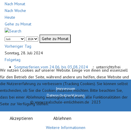
Nach Monat
Nach Woche
Heute
Gehe zu Monat
Gehe zu Monat
Vorheriger Tag
Sonntag, 28. Juli 2024
Folgetag
Sommerferien vom 24.06. bis 03.08.2024
:: unterrichtsfrei
Wir nutzen Cookies auf unserer Website. Einige von ihnen sind essenziell
für den Betrieb der Seite, während andere uns helfen, diese Website und
die Nutzererfahrung zu verbessern (Tracking Cookies). Sie können selbst
Impressum
entscheiden, ob Sie die Cookies zulassen möchten. Bitte beachten Sie,
Datenschutzerklärung
dass bei einer Ablehnung womöglich nicht mehr alle Funktionalitäten der
© www.realschule-emlichheim.de 2023
Seite zur Verfügung stehen.
Akzeptieren
Ablehnen
Weitere Informationen