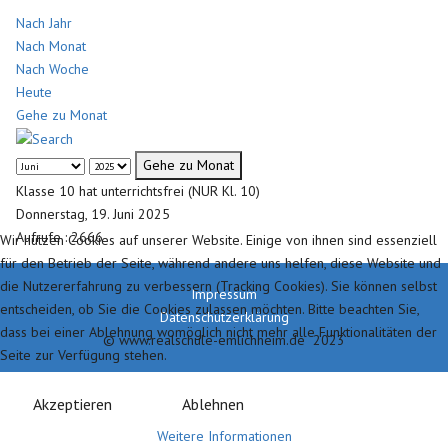
Nach Jahr
Nach Monat
Nach Woche
Heute
Gehe zu Monat
Gehe zu Monat
Klasse 10 hat unterrichtsfrei (NUR Kl. 10)
Donnerstag, 19. Juni 2025
Aufrufe
: 2666
Wir nutzen Cookies auf unserer Website. Einige von ihnen sind essenziell
für den Betrieb der Seite, während andere uns helfen, diese Website und
die Nutzererfahrung zu verbessern (Tracking Cookies). Sie können selbst
Impressum
entscheiden, ob Sie die Cookies zulassen möchten. Bitte beachten Sie,
Datenschutzerklärung
dass bei einer Ablehnung womöglich nicht mehr alle Funktionalitäten der
© www.realschule-emlichheim.de 2023
Seite zur Verfügung stehen.
Akzeptieren
Ablehnen
Weitere Informationen