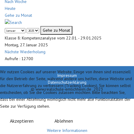
Nach Woche
Heute
Gehe zu Monat
Gehe zu Monat
Klasse 8: Kompetenzanalyse vom 22.01. - 29.01.2025
Montag, 27. Januar 2025
Nächste Wiederholung
Aufrufe
: 12700
Wir nutzen Cookies auf unserer Website. Einige von ihnen sind essenziell
Impressum
für den Betrieb der Seite, während andere uns helfen, diese Website und
Datenschutzerklärung
die Nutzererfahrung zu verbessern (Tracking Cookies). Sie können selbst
© www.realschule-emlichheim.de 2023
entscheiden, ob Sie die Cookies zulassen möchten. Bitte beachten Sie,
dass bei einer Ablehnung womöglich nicht mehr alle Funktionalitäten der
Seite zur Verfügung stehen.
Akzeptieren
Ablehnen
Weitere Informationen