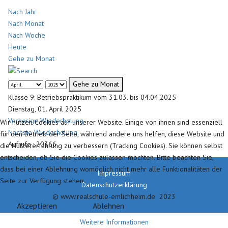
Nach Jahr
Nach Monat
Nach Woche
Heute
Gehe zu Monat
Gehe zu Monat
Klasse 9: Betriebspraktikum vom 31.03. bis 04.04.2025
Dienstag, 01. April 2025
Vorherige Wiederholung
Wir nutzen Cookies auf unserer Website. Einige von ihnen sind essenziell
Nächste Wiederholung
für den Betrieb der Seite, während andere uns helfen, diese Website und
Aufrufe
: 20366
die Nutzererfahrung zu verbessern (Tracking Cookies). Sie können selbst
entscheiden, ob Sie die Cookies zulassen möchten. Bitte beachten Sie,
dass bei einer Ablehnung womöglich nicht mehr alle Funktionalitäten der
Impressum
Seite zur Verfügung stehen.
Datenschutzerklärung
© www.realschule-emlichheim.de 2023
Akzeptieren
Ablehnen
Weitere Informationen