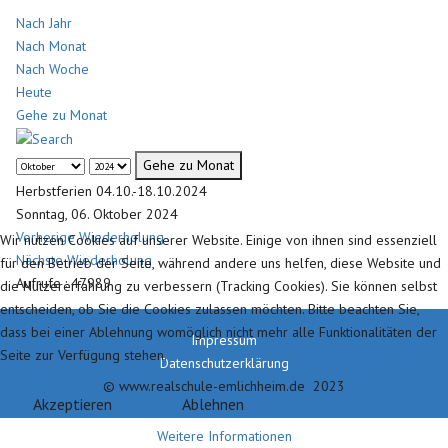
Nach Jahr
Nach Monat
Nach Woche
Heute
Gehe zu Monat
Gehe zu Monat
Herbstferien 04.10.-18.10.2024
Sonntag, 06. Oktober 2024
Vorherige Wiederholung
Wir nutzen Cookies auf unserer Website. Einige von ihnen sind essenziell
Nächste Wiederholung
für den Betrieb der Seite, während andere uns helfen, diese Website und
Aufrufe
: 47989
die Nutzererfahrung zu verbessern (Tracking Cookies). Sie können selbst
entscheiden, ob Sie die Cookies zulassen möchten. Bitte beachten Sie,
dass bei einer Ablehnung womöglich nicht mehr alle Funktionalitäten der
Impressum
Seite zur Verfügung stehen.
Datenschutzerklärung
© www.realschule-emlichheim.de 2023
Akzeptieren
Ablehnen
Weitere Informationen