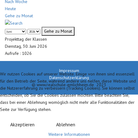
Nach Woche
Heute
Gehe zu Monat
Gehe zu Monat
Projekttag der Klassen
Dienstag, 30. Juni 2026
Aufrufe
: 1026
Impressum
Wir nutzen Cookies auf unserer Website. Einige von ihnen sind essenziell
Datenschutzerklärung
für den Betrieb der Seite, während andere uns helfen, diese Website und
© www.realschule-emlichheim.de 2023
die Nutzererfahrung zu verbessern (Tracking Cookies). Sie können selbst
entscheiden, ob Sie die Cookies zulassen möchten. Bitte beachten Sie,
dass bei einer Ablehnung womöglich nicht mehr alle Funktionalitäten der
Seite zur Verfügung stehen.
Akzeptieren
Ablehnen
Weitere Informationen