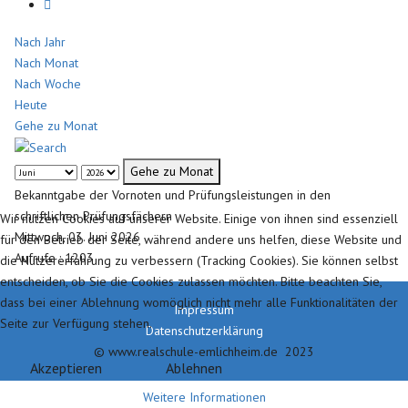
Nach Jahr
Nach Monat
Nach Woche
Heute
Gehe zu Monat
Gehe zu Monat
Bekanntgabe der Vornoten und Prüfungsleistungen in den
schriftlichen Prüfungsfächern
Wir nutzen Cookies auf unserer Website. Einige von ihnen sind essenziell
Mittwoch, 03. Juni 2026
für den Betrieb der Seite, während andere uns helfen, diese Website und
Aufrufe
: 1203
die Nutzererfahrung zu verbessern (Tracking Cookies). Sie können selbst
entscheiden, ob Sie die Cookies zulassen möchten. Bitte beachten Sie,
dass bei einer Ablehnung womöglich nicht mehr alle Funktionalitäten der
Impressum
Seite zur Verfügung stehen.
Datenschutzerklärung
© www.realschule-emlichheim.de 2023
Akzeptieren
Ablehnen
Weitere Informationen