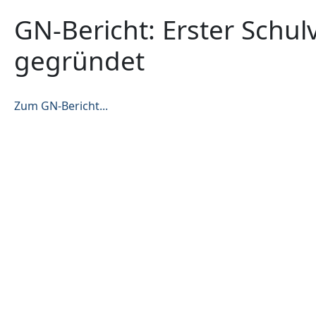
GN-Bericht: Erster Schul
gegründet
Zum GN-Bericht...
Vorheriger Beitrag: Schulschließung aufgrund des Corona-Vi
Zurück