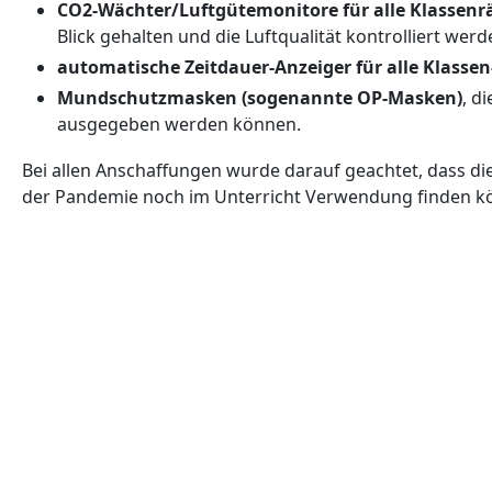
CO2-Wächter/Luftgütemonitore für alle Klassen
Blick gehalten und die Luftqualität kontrolliert wer
automatische Zeitdauer-Anzeiger für alle Klass
Mundschutzmasken (sogenannte OP-Masken)
, d
ausgegeben werden können.
Bei allen Anschaffungen wurde darauf geachtet, dass die
der Pandemie noch im Unterricht Verwendung finden k
Vorheriger Beitrag: Schulinterner Wettbewerb "Saubere Land
Zurück