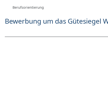
Berufsorientierung
Bewerbung um das Gütesiegel 
Vorheriger Beitrag: Gütesiegel 2021
Zurück