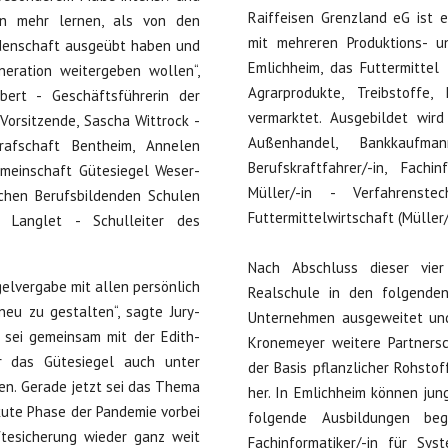
Raiffeisen Grenzland eG ist 
en mehr lernen, als von den
mit mehreren Produktions- u
eidenschaft ausgeübt haben und
Emlichheim, das Futtermittel 
eration weitergeben wollen“,
Agrarprodukte, Treibstoffe
bbert - Geschäftsführerin der
vermarktet. Ausgebildet wir
Vorsitzende, Sascha Wittrock -
Außenhandel, Bankkaufman
rafschaft Bentheim, Annelen
Berufskraftfahrer/-in, Fach
emeinschaft Gütesiegel Weser-
Müller/-in - Verfahrenst
ichen Berufsbildenden Schulen
Futtermittelwirtschaft (Müller/
 Langlet - Schulleiter des
Nach Abschluss dieser vier
gelvergabe mit allen persönlich
Realschule in den folgende
neu zu gestalten“, sagte Jury-
Unternehmen ausgeweitet und
s sei gemeinsam mit der Edith-
Kronemeyer weitere Partnersc
r das Gütesiegel auch unter
der Basis pflanzlicher Rohstof
en. Gerade jetzt sei das Thema
her. In Emlichheim können ju
akute Phase der Pandemie vorbei
folgende Ausbildungen begin
tesicherung wieder ganz weit
Fachinformatiker/-in für Syst