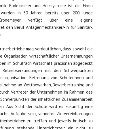
hnik, Badezimmer und Heizsysteme ist die Firma
 wurden in 50 Jahren bereits über 200 junge
 Kronemeyer verfügt über eine eigene
et den Beruf Anlagenmechaniker/-in für Sanitär-,
s.
artnerbetriebe mag verdeutlichen, dass sowohl die
ie Organisation wirtschaftlicher Unternehmungen
ben im Schulfach Wirtschaft praxisnah abgedeckt
 Betriebserkundungen mit den Schwerpunkten
ebsorganisation, Betreuung von Schülerinnen und
 Teilnahme an Wettbewerben, Bewerbertraining und
 durch Vertreter der Unternehmen im Rahmen des
n Schwerpunkten der inhaltlichen Zusammenarbeit
n. Aus Sicht der Schule wird es zukünftig eine
fache Aufgabe sein, vermehrt Zielvereinbarungen
nerbetrieben zu treffen und jeweils kritisch zu
rfügung stehende Unterrichtszeit ein nicht zu