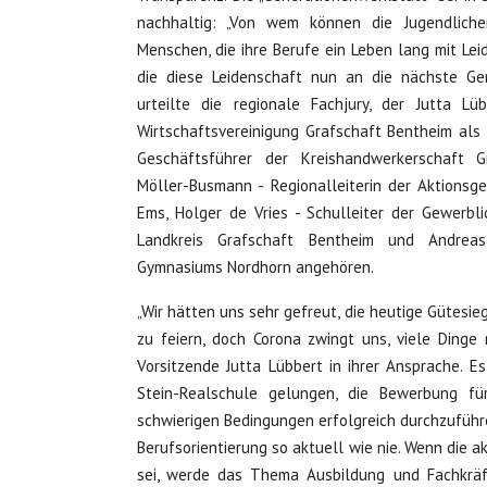
nachhaltig: „Von wem können die Jugendlich
Menschen, die ihre Berufe ein Leben lang mit L
die diese Leidenschaft nun an die nächste Gen
urteilte die regionale Fachjury, der Jutta Lü
Wirtschaftsvereinigung Grafschaft Bentheim als 
Geschäftsführer der Kreishandwerkerschaft G
Möller-Busmann - Regionalleiterin der Aktionsg
Ems, Holger de Vries - Schulleiter der Gewerbl
Landkreis Grafschaft Bentheim und Andreas
Gymnasiums Nordhorn angehören.
„Wir hätten uns sehr gefreut, die heutige Gütesie
zu feiern, doch Corona zwingt uns, viele Dinge 
Vorsitzende Jutta Lübbert in ihrer Ansprache. E
Stein-Realschule gelungen, die Bewerbung fü
schwierigen Bedingungen erfolgreich durchzuführ
Berufsorientierung so aktuell wie nie. Wenn die 
sei, werde das Thema Ausbildung und Fachkräf