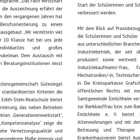
Ansprache. „Das Fach Wirtschaft
Start der Schülerinnen und Sc
h die Auszeichnung erfährt der
verbessert werden.
In den vergangenen Jahren hat
erufsorientierung zu einem
Mit dem Blick auf Praxisbezug
usgebaut. „Wir vermitteln viel
die Schülerinnen und Schüler 
 10. Klasse hat bei uns jede
aus unterschiedlichen Branchen
dividuelles und großes
Industriebetrieb, der seit
reukelman. Dem Austausch mit
produziert sowie weltweit 
 Beratungsinstitutionen misst
Industriekaufmann/-frau, Fa
Mechatroniker/-in, Technische
in. Die Kreissparkasse Grafs
tionsgemeinschaft Gütesiegel
öffentlichen Rechts mit me
standardisierten Kriterien die
Samtgemeinde Emlichheim vert
 Edith-Stein-Realschule bietet
zur Bankkauffrau bzw. zum Ba
ntierung, das neben Betrieben
Emlichheim e. V. bietet 
ekten „Generationenwerkstatt“,
Altenwohnungen und mit dem 
„Kompetenzanalyse“ zeige die
Betreuung und Therapie fü
ohe Vernetzungsqualität und
Krankenhausverein bietet Aus
n besonderem Maße intensiv und