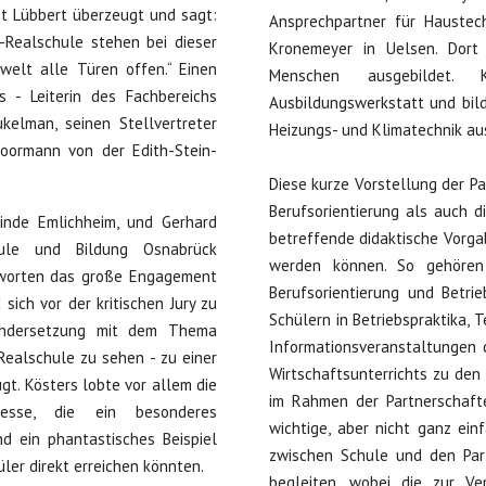
t Lübbert überzeugt und sagt:
Ansprechpartner für Haustec
-Realschule stehen bei dieser
Kronemeyer in Uelsen. Dort
welt alle Türen offen.“ Einen
Menschen ausgebildet.
 - Leiterin des Fachbereichs
Ausbildungswerkstatt und bild
kelman, seinen Stellvertreter
Heizungs- und Klimatechnik au
Moormann von der Edith-Stein-
Diese kurze Vorstellung der P
Berufsorientierung als auch d
inde Emlichheim, und Gerhard
betreffende didaktische Vorga
ule und Bildung Osnabrück
werden können. So gehören
ußworten das große Engagement
Berufsorientierung und Betri
ich vor der kritischen Jury zu
Schülern in Betriebspraktika,
nandersetzung mit dem Thema
Informationsveranstaltungen
-Realschule zu sehen - zu einer
Wirtschaftsunterrichts zu de
gt. Kösters lobte vor allem die
im Rahmen der Partnerschafte
messe, die ein besonderes
wichtige, aber nicht ganz ein
d ein phantastisches Beispiel
zwischen Schule und den Part
ler direkt erreichen könnten.
begleiten, wobei die zur Ve