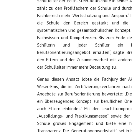
Schulleiter der Edith-Stein-Realschule in seiner 
zählt zu den Profilfächern der Schule und durc
Fachbereich mehr Wertschätzung und Ansporn.“ 
die Schule den Bereich gestärkt und die B
systematischen und gesamtschulischen Konzept a
Fachwissen und Kompetenzen. Bis zum Ende der
Schülerin und jeder Schüler ein in
Berufsorientierungsangebot erhalten“, sagte B
den Eltern und der Zusammenarbeit mit anderen
der Schulleiter immer mehr Bedeutung zu.
Genau diesen Ansatz lobte die Fachjury der Ak
Weser-Ems, die im Zertifizierungsverfahren nach 
Angebote zur Berufsorientierung bewertete: „Die
ein überzeugendes Konzept zur beruflichen Orie
auch Eltern einbindet.“ Mit den Leuchtturmproj
„Ausbildungs- und Praktikumsmesse“ sowie der 
Schule großes Engagement und biete eine h
Transparenz. Die „Generationenwerkstatt“ sei i