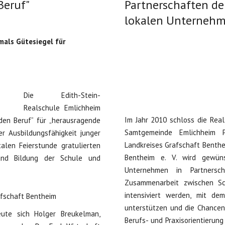
Beruf"
Partnerschaften de
lokalen Unterneh
mals Gütesiegel für
Die Edith-Stein-
Realschule Emlichheim
Im Jahr 2010 schloss die Rea
 den Beruf“ für „herausragende
Samtgemeinde Emlichheim Pa
er Ausbildungsfähigkeit junger
Landkreises Grafschaft Benthe
alen Feierstunde gratulierten
Bentheim e. V. wird gewüns
 und Bildung der Schule und
Unternehmen in Partnersc
Zusammenarbeit zwischen Sc
intensiviert werden, mit de
unterstützen und die Chancen
eute sich Holger Breukelman,
Berufs- und Praxisorientierun