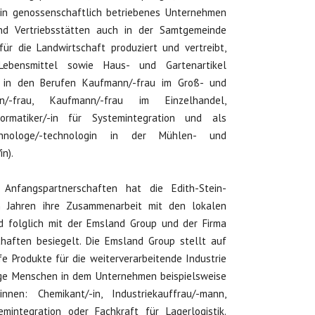
ein genossenschaftlich betriebenes Unternehmen
nd Vertriebsstätten auch in der Samtgemeinde
für die Landwirtschaft produziert und vertreibt,
, Lebensmittel sowie Haus- und Gartenartikel
d in den Berufen Kaufmann/-frau im Groß- und
n/-frau, Kaufmann/-frau im Einzelhandel,
informatiker/-in für Systemintegration und als
echnologe/-technologin in der Mühlen- und
in).
 Anfangspartnerschaften hat die Edith-Stein-
n Jahren ihre Zusammenarbeit mit den lokalen
 folglich mit der Emsland Group und der Firma
haften besiegelt. Die Emsland Group stellt auf
fe Produkte für die weiterverarbeitende Industrie
nge Menschen in dem Unternehmen beispielsweise
nen: Chemikant/-in, Industriekauffrau/-mann,
emintegration oder Fachkraft für Lagerlogistik.