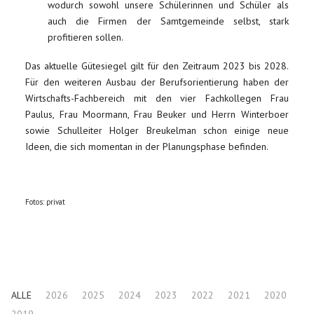
wodurch sowohl unsere Schülerinnen und Schüler als
auch die Firmen der Samtgemeinde selbst, stark
profitieren sollen.
Das aktuelle Gütesiegel gilt für den Zeitraum 2023 bis 2028.
Für den weiteren Ausbau der Berufsorientierung haben der
Wirtschafts-Fachbereich mit den vier Fachkollegen Frau
Paulus, Frau Moormann, Frau Beuker und Herrn Winterboer
sowie Schulleiter Holger Breukelman schon einige neue
Ideen, die sich momentan in der Planungsphase befinden.
Fotos: privat
Vorheriger Beitrag: Informationen für die künftigen Fünftklässler
Nächster Beitrag
Zurück
Weiter
ALLE
2026
2025
2024
2023
2022
2021
2020
2019